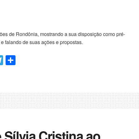
iões de Rondônia, mostrando a sua disposição como pré-
 falando de suas ações e propostas.
T
C
el
o
e
m
gr
p
a
ar
m
til
h
ar
Sílvia Cristina ao