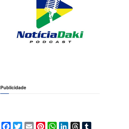
Publicidade
Facebook
Twitter
Email
Pinterest
WhatsApp
LinkedIn
Threads
Tumblr