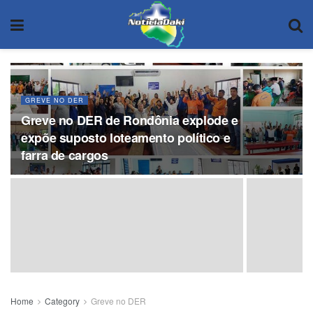
GREVE NO DER
Greve no DER de Rondônia explode e
expõe suposto loteamento político e
farra de cargos
Home
Category
Greve no DER