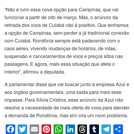
“Não é ruim essa nova opção para Campinas, que vai
funcionar a partir de oito de março. Mas, o anúncio da
retirada dos voos de Cuiabá não é positivo. Que tenhamos
a opção de Campinas, sem perder a já tradicional conexão
com Cuiabá. Rondônia sempre está padecendo com o
caos aéreo, vivendo mudanças de horários, de rotas,
suspensão e cancelamentos de voos e preços altos nas
passagens. E agora, mais essa situação que afeta o
interior”, afirmou a deputada.
A parlamentar disse que vai buscar junto à empresa Azul e
aos órgãos governamentais, uma saída para mais esse
impasse. Para Sílvia Cristina, esse anúncio da Azul não
resolve a necessidade de mais oferta de voos para atender
a demanda de Rondônia, mas sim cria um novo problema.
F
T
E
Pi
W
Li
T
T
T
C