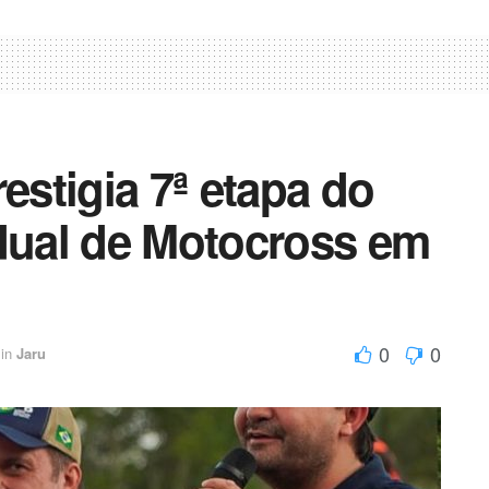
gr
p
a
ar
m
til
h
ar
estigia 7ª etapa do
ual de Motocross em
0
0
in
Jaru