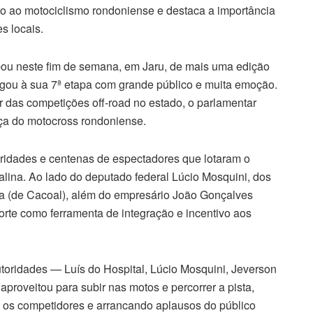
io ao motociclismo rondoniense e destaca a importância
s locais.
ipou neste fim de semana, em Jaru, de mais uma edição
ou à sua 7ª etapa com grande público e muita emoção.
 das competições off-road no estado, o parlamentar
ça do motocross rondoniense.
toridades e centenas de espectadores que lotaram o
nalina. Ao lado do deputado federal Lúcio Mosquini, dos
ria (de Cacoal), além do empresário João Gonçalves
orte como ferramenta de integração e incentivo aos
oridades — Luís do Hospital, Lúcio Mosquini, Jeverson
proveitou para subir nas motos e percorrer a pista,
s competidores e arrancando aplausos do público