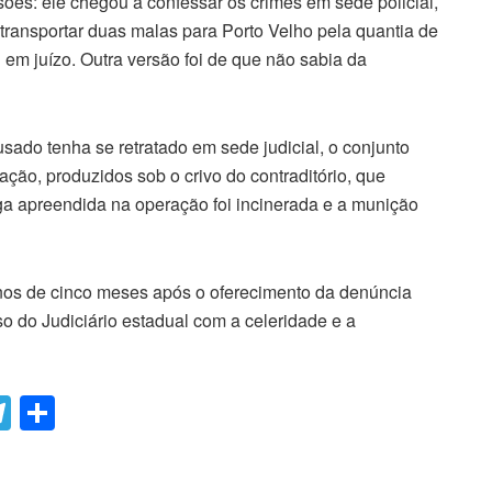
sões: ele chegou a confessar os crimes em sede policial,
transportar duas malas para Porto Velho pela quantia de
u em juízo. Outra versão foi de que não sabia da
sado tenha se retratado em sede judicial, o conjunto
ção, produzidos sob o crivo do contraditório, que
ga apreendida na operação foi incinerada e a munição
nos de cinco meses após o oferecimento da denúncia
o do Judiciário estadual com a celeridade e a
T
C
el
o
e
m