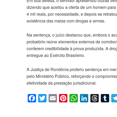
Em sua defesa, o servidor apresentou outras ver
dizendo que aceitou a oferta de um homem para 
4 mil reais, por necessidade, e depois se retrato
existência das malas com drogas e armas.
Na sentença, o juízo destacou que, embora o acu
probatório reúne elementos externos de corrobora
conferem credibilidade à prova produzida. A dro
entregue ao Exército Brasileiro.
A Justiça de Rondônia proferiu sentença em me
pelo Ministério Público, reforçando o compromiss
efetividade da prestação jurisdicional.
F
T
E
Pi
W
Li
T
T
a
wi
m
nt
h
n
hr
u
c
tt
ail
er
at
k
e
m