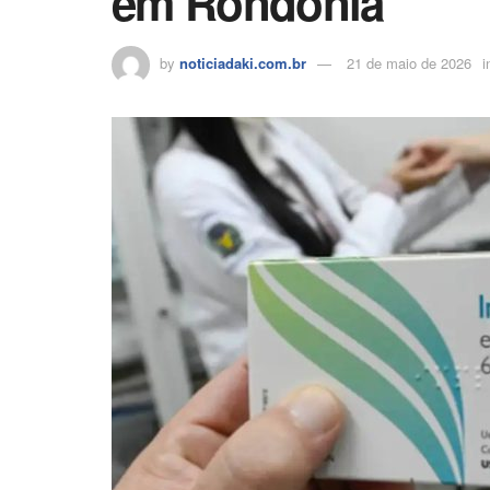
em Rondônia
by
noticiadaki.com.br
21 de maio de 2026
i