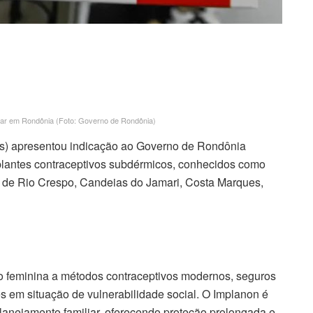
liar em Rondônia (Foto: Governo de Rondônia)
s) apresentou indicação ao Governo de Rondônia
mplantes contraceptivos subdérmicos, conhecidos como
s de Rio Crespo, Candeias do Jamari, Costa Marques,
ão feminina a métodos contraceptivos modernos, seguros
s em situação de vulnerabilidade social. O Implanon é
anejamento familiar, oferecendo proteção prolongada e