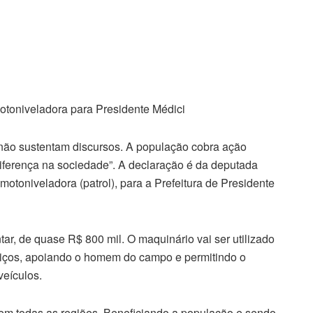
otoniveladora para Presidente Médici
 não sustentam discursos. A população cobra ação
diferença na sociedade”. A declaração é da deputada
 motoniveladora (patrol), para a Prefeitura de Presidente
ar, de quase R$ 800 mil. O maquinário vai ser utilizado
rviços, apoiando o homem do campo e permitindo o
veículos.
 em todas as regiões. Beneficiando a população e sendo