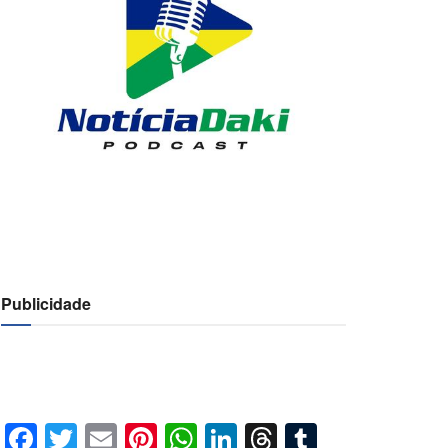
Publicidade
Facebook
Twitter
Email
Pinterest
WhatsApp
LinkedIn
Threads
Tumblr