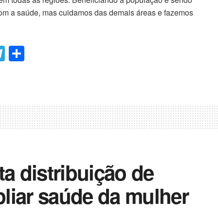
 com a saúde, mas cuidamos das demais áreas e fazemos
.
T
C
el
o
e
m
gr
p
a
ar
m
til
h
ar
ta distribuição de
liar saúde da mulher