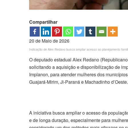
Compartilhar
20 de Maio de 2026
Indicação de Alex Redano busca ampliar acesso ao planejamento fami
O deputado estadual Alex Redano (Republicano
solicitando a aquisição e disponibilização de i
Implanon, para atender mulheres dos município
Guajará-Mirim, Ji-Paraná e Machadinho d’Oeste.
A iniciativa busca ampliar o acesso da populaç
e de longa duração, especialmente para mulhere
considerado um dos métodos mais eficazes no pl