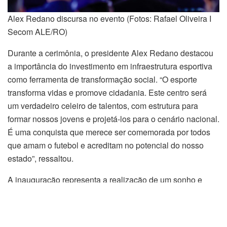
Alex Redano discursa no evento (Fotos: Rafael Oliveira I
Secom ALE/RO)
Durante a cerimônia, o presidente Alex Redano destacou
a importância do investimento em infraestrutura esportiva
como ferramenta de transformação social. “O esporte
transforma vidas e promove cidadania. Este centro será
um verdadeiro celeiro de talentos, com estrutura para
formar nossos jovens e projetá-los para o cenário nacional.
É uma conquista que merece ser comemorada por todos
que amam o futebol e acreditam no potencial do nosso
estado”, ressaltou.
A inauguração representa a realização de um sonho e
uma virada de página para o futebol rondoniense: “Sem
dúvida é a realização de um sonho. Vamos receber
grandes personalidades do futebol mundial, da FIFA,