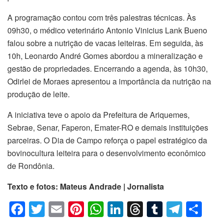
A programação contou com três palestras técnicas. Às
09h30, o médico veterinário Antonio Vinicius Lank Bueno
falou sobre a nutrição de vacas leiteiras. Em seguida, às
10h, Leonardo André Gomes abordou a mineralização e
gestão de propriedades. Encerrando a agenda, às 10h30,
Odirlei de Moraes apresentou a importância da nutrição na
produção de leite.
A iniciativa teve o apoio da Prefeitura de Ariquemes,
Sebrae, Senar, Faperon, Emater-RO e demais instituições
parceiras. O Dia de Campo reforça o papel estratégico da
bovinocultura leiteira para o desenvolvimento econômico
de Rondônia.
Texto e fotos: Mateus Andrade | Jornalista
F
T
E
Pi
W
Li
T
T
T
C