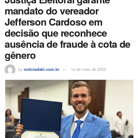
k
ar
mandato do vereador
Jefferson Cardoso em
decisão que reconhece
ausência de fraude à cota de
gênero
by
noticiadaki.com.br
14 de maio de 2025