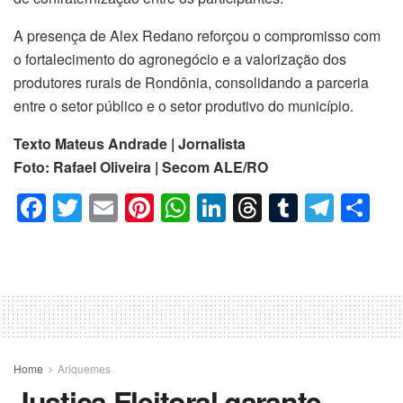
A presença de Alex Redano reforçou o compromisso com
o fortalecimento do agronegócio e a valorização dos
produtores rurais de Rondônia, consolidando a parceria
entre o setor público e o setor produtivo do município.
Texto Mateus Andrade | Jornalista
Foto: Rafael Oliveira | Secom ALE/RO
F
T
E
Pi
W
Li
T
T
T
C
a
wi
m
nt
h
n
hr
u
el
o
c
tt
ail
er
at
k
e
m
e
m
e
er
e
s
e
a
bl
gr
p
b
st
A
dI
d
r
a
ar
o
p
n
s
m
til
o
p
h
Home
Ariquemes
Justiça Eleitoral garante