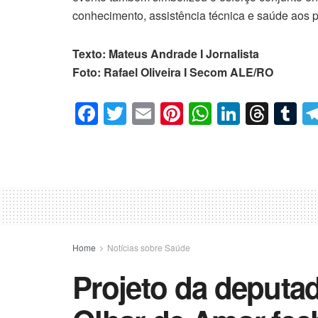
conhecimento, assistência técnica e saúde aos 
Texto: Mateus Andrade I Jornalista
Foto: Rafael Oliveira I Secom ALE/RO
F
T
E
Pi
W
Li
T
T
a
wi
m
nt
h
n
hr
u
c
tt
ail
er
at
k
e
m
e
er
e
s
e
a
bl
b
st
A
dI
d
r
o
p
n
s
o
p
Home
Notícias sobre Saúde
k
Projeto da deputada