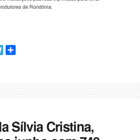
produtores de Rondônia.
T
C
el
o
e
m
gr
p
a
ar
m
til
h
ar
 Sílvia Cristina,