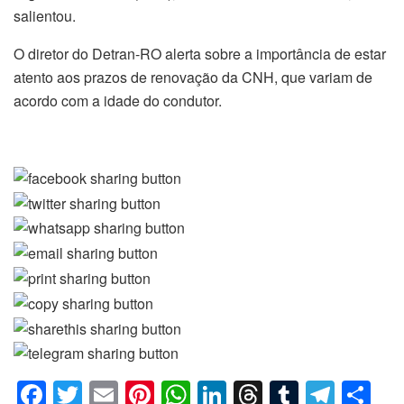
salientou.
O diretor do Detran-RO alerta sobre a importância de estar
atento aos prazos de renovação da CNH, que variam de
acordo com a idade do condutor.
F
T
E
Pi
W
Li
T
T
T
C