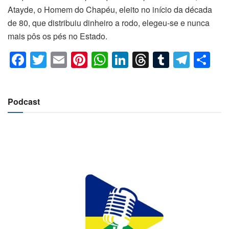
Atayde, o Homem do Chapéu, eleito no início da década
de 80, que distribuiu dinheiro a rodo, elegeu-se e nunca
mais pôs os pés no Estado.
F
T
E
Pi
W
Li
T
T
T
C
a
wi
m
nt
h
n
hr
u
el
o
c
tt
ail
er
at
k
e
m
e
m
Podcast
e
er
e
s
e
a
bl
gr
p
b
st
A
dI
d
r
a
ar
o
p
n
s
m
til
o
p
h
k
ar