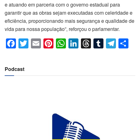
e atuando em parceria com o governo estadual para
garantir que as obras sejam executadas com celeridade e
eficiência, proporcionando mais segurança e qualidade de
vida para nossa população”, reforçou o parlamentar.
F
T
E
Pi
W
Li
T
T
T
C
a
wi
m
nt
h
n
hr
u
el
o
c
tt
ail
er
at
k
e
m
e
m
Podcast
e
er
e
s
e
a
bl
gr
p
b
st
A
dI
d
r
a
ar
o
p
n
s
m
til
o
p
h
k
ar