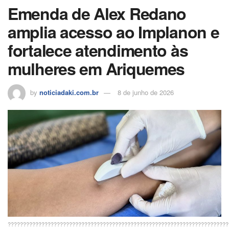
o
p
h
Emenda de Alex Redano
k
ar
amplia acesso ao Implanon e
fortalece atendimento às
mulheres em Ariquemes
by
noticiadaki.com.br
8 de junho de 2026
????????????????????????????????????????????????????????????????????????