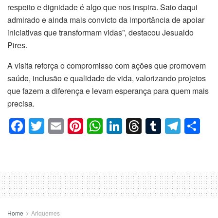
respeito e dignidade é algo que nos inspira. Saio daqui
admirado e ainda mais convicto da importância de apoiar
iniciativas que transformam vidas”, destacou Jesualdo
Pires.
A visita reforça o compromisso com ações que promovem
saúde, inclusão e qualidade de vida, valorizando projetos
que fazem a diferença e levam esperança para quem mais
precisa.
F
T
E
Pi
W
Li
T
T
T
C
a
wi
m
nt
h
n
hr
u
el
o
c
tt
ail
er
at
k
e
m
e
m
e
er
e
s
e
a
bl
gr
p
b
st
A
dI
d
r
a
ar
o
p
n
s
m
til
Home
Ariquemes