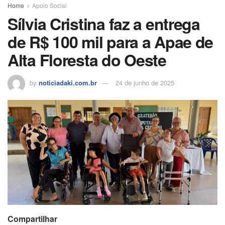
o
p
h
Home
Apoio Social
Sílvia Cristina faz a entrega
k
ar
de R$ 100 mil para a Apae de
Alta Floresta do Oeste
by
noticiadaki.com.br
24 de junho de 2025
Compartilhar