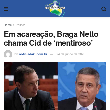
Home
Política
Em acareação, Braga Netto
chama Cid de ‘mentiroso’
by
noticiadaki.com.br
24 de junho de 2025