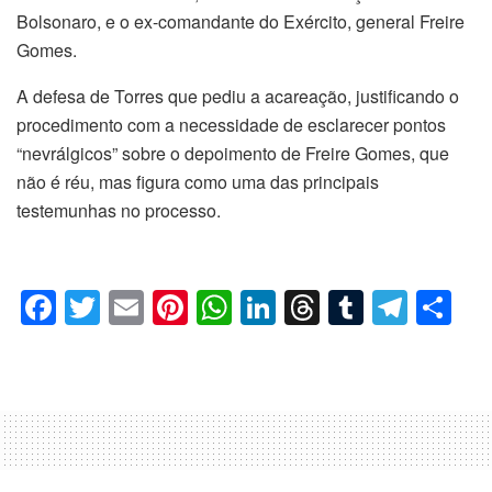
Bolsonaro, e o ex-comandante do Exército, general Freire
Gomes.
A defesa de Torres que pediu a acareação, justificando o
procedimento com a necessidade de esclarecer pontos
“nevrálgicos” sobre o depoimento de Freire Gomes, que
não é réu, mas figura como uma das principais
testemunhas no processo.
F
T
E
Pi
W
Li
T
T
T
C
a
wi
m
nt
h
n
hr
u
el
o
c
tt
ail
er
at
k
e
m
e
m
e
er
e
s
e
a
bl
gr
p
b
st
A
dI
d
r
a
ar
o
p
n
s
m
til