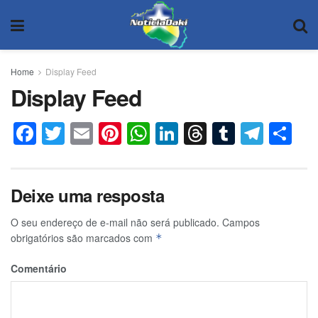
Home
Display Feed
Display Feed
Facebook
Twitter
Email
Pinterest
WhatsApp
LinkedIn
Threads
Tumblr
Tele
Co
Deixe uma resposta
O seu endereço de e-mail não será publicado.
Campos
obrigatórios são marcados com
*
Comentário