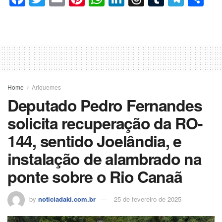
a
wi
m
nt
h
n
hr
u
el
o
c
tt
ail
er
at
k
e
m
e
m
e
er
e
s
e
a
bl
gr
p
b
st
A
dI
d
r
a
ar
o
p
n
s
m
til
o
p
h
Home
Ariquemes
Deputado Pedro Fernandes
k
ar
solicita recuperação da RO-
144, sentido Joelândia, e
instalação de alambrado na
ponte sobre o Rio Canaã
by
noticiadaki.com.br
25 de fevereiro de 2025