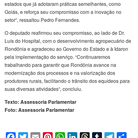
estados que já adotaram práticas semelhantes, como
Goiás, e reforça seu compromisso com a inovação no
setor”, ressaltou Pedro Fernandes.
O deputado reafirmou seu compromisso, ao lado de Dr.
Luís do Hospital, com o desenvolvimento agropecuário de
Rondônia e agradeceu ao Governo do Estado e à Idaron
pela implementação do serviço. “Continuaremos
trabalhando para garantir que Rondônia avance na
modernização dos processos e na valorização dos
produtores rurais, facilitando o trânsito dos equídeos para
suas diversas atividades”, concluiu.
Texto: Assessoria Parlamentar
Foto: Assessoria Parlamentar
F
T
E
Pi
W
Li
T
T
T
C