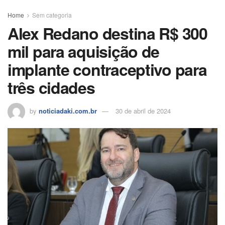
o
p
n
s
m
til
o
p
h
Home
Sem categoria
Alex Redano destina R$ 300
k
ar
mil para aquisição de
implante contraceptivo para
três cidades
by
noticiadaki.com.br
30 de abril de 2024