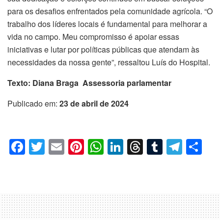
para os desafios enfrentados pela comunidade agrícola. “O
trabalho dos líderes locais é fundamental para melhorar a
vida no campo. Meu compromisso é apoiar essas
iniciativas e lutar por políticas públicas que atendam às
necessidades da nossa gente”, ressaltou Luís do Hospital.
Texto: Diana Braga Assessoria parlamentar
Publicado em:
23 de abril de 2024
F
T
E
Pi
W
Li
T
T
T
C
a
wi
m
nt
h
n
hr
u
el
o
c
tt
ail
er
at
k
e
m
e
m
e
er
e
s
e
a
bl
gr
p
b
st
A
dI
d
r
a
ar