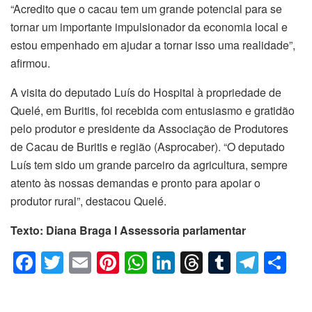
“Acredito que o cacau tem um grande potencial para se
tornar um importante impulsionador da economia local e
estou empenhado em ajudar a tornar isso uma realidade”,
afirmou.
A visita do deputado Luís do Hospital à propriedade de
Quelé, em Buritis, foi recebida com entusiasmo e gratidão
pelo produtor e presidente da Associação de Produtores
de Cacau de Buritis e região (Asprocaber). “O deputado
Luís tem sido um grande parceiro da agricultura, sempre
atento às nossas demandas e pronto para apoiar o
produtor rural”, destacou Quelé.
Texto: Diana Braga I Assessoria parlamentar
F
T
E
Pi
W
Li
T
T
T
C
a
wi
m
nt
h
n
hr
u
el
o
c
tt
ail
er
at
k
e
m
e
m