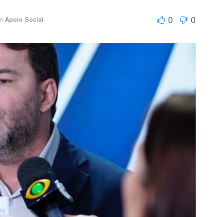
0
0
in
Apoio Social