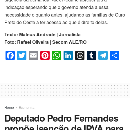
indicação esperando que o governo atenda a essa
necessidade o quanto antes, ajudando as famílias de Ouro
Preto do Oeste a ter acesso ao que é direito delas.
Texto: Mateus Andrade | Jornalista
Foto: Rafael Oliveira | Secom ALE/RO
F
T
E
Pi
W
Li
T
T
T
C
a
wi
m
nt
h
n
hr
u
el
o
c
tt
ail
er
at
k
e
m
e
m
e
er
e
s
e
a
bl
gr
p
b
st
A
dI
d
r
a
ar
o
p
n
s
m
til
o
p
h
Home
Economia
Deputado Pedro Fernandes
k
ar
propõe isenção de IPVA para