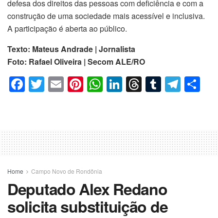
defesa dos direitos das pessoas com deficiência e com a
construção de uma sociedade mais acessível e inclusiva.
A participação é aberta ao público.
Texto: Mateus Andrade | Jornalista
Foto: Rafael Oliveira | Secom ALE/RO
F
T
E
Pi
W
Li
T
T
T
C
a
wi
m
nt
h
n
hr
u
el
o
c
tt
ail
er
at
k
e
m
e
m
e
er
e
s
e
a
bl
gr
p
b
st
A
dI
d
r
a
ar
o
p
n
s
m
til
o
p
h
Home
Campo Novo de Rondônia
Deputado Alex Redano
k
ar
solicita substituição de