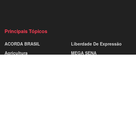
Principais Tópicos
ACORDA BRASIL
Liberdade De Expressão
Agricultura
MEGA SENA
Agronegócio
MICHELLE BOLSONARO
Alto Paraiso
Monte Negro
ANISTIA
Municípios
Apoio Social
Nota De Esclarecimento
Ariquemes
NOTA DE PESAR
Artes E Cultura
Notícias Sobre Saúde
BR- 319
Oriente Médio
BR-364
PARTICIPATIVA
Buritis
PETEZADA