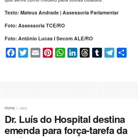
Texto: Mateus Andrade | Assessoria Parlamentar
Foto: Assessoria TCE/RO
Foto: Antônio Lucas I Secom ALE/RO
F
T
E
Pi
W
Li
T
T
T
C
a
wi
m
nt
h
n
hr
u
el
o
c
tt
ail
er
at
k
e
m
e
m
e
er
e
s
e
a
bl
gr
p
b
st
A
dI
d
r
a
ar
o
p
n
s
m
til
o
p
h
Home
Jaru
Dr. Luís do Hospital destina
k
ar
emenda para força-tarefa da