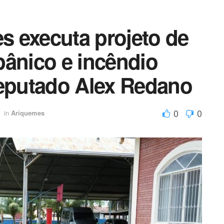
h
ar
 executa projeto de
pânico e incêndio
putado Alex Redano
0
0
in
Ariquemes