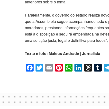
anteriores sobre o tema.
Paralelamente, o governo do estado realiza nov
que a Assembleia segue acompanhando todo o p
moradores, prestando informações frequentes so
está à disposição e seguirá empenhada na defe
uma solução justa, legal e definitiva para todos”
Texto e foto: Mateus Andrade | Jornalista
F
T
E
Pi
W
Li
T
T
a
wi
m
nt
h
n
hr
u
c
tt
ail
er
at
k
e
m
e
er
e
s
e
a
bl
b
st
A
dI
d
r
o
p
n
s