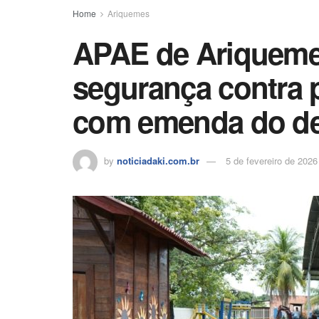
o
p
Home
Ariquemes
k
APAE de Ariquemes
segurança contra 
com emenda do de
by
noticiadaki.com.br
5 de fevereiro de 2026