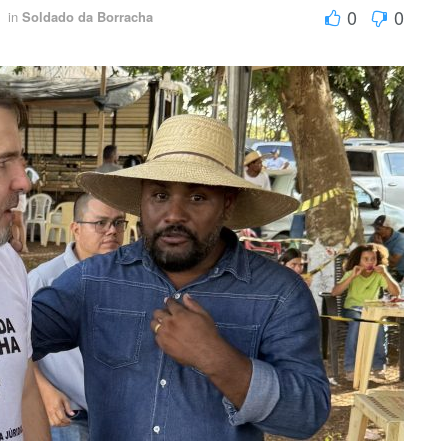
0
0
in
Soldado da Borracha