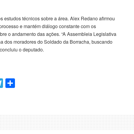
os estudos técnicos sobre a área. Alex Redano afirmou
rocesso e mantém diálogo constante com os
bre o andamento das ações. “A Assembleia Legislativa
sa dos moradores do Soldado da Borracha, buscando
, concluiu o deputado.
T
C
el
o
e
m
gr
p
a
ar
m
til