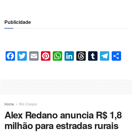
Publicidade
Facebook
Twitter
Email
Pinterest
WhatsApp
LinkedIn
Threads
Tumblr
Tele
Co
Home
Rio Crespo
Alex Redano anuncia R$ 1,8
milhão para estradas rurais