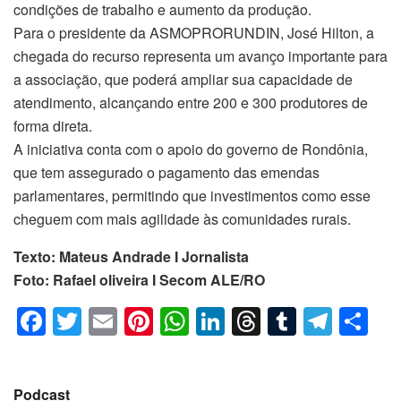
condições de trabalho e aumento da produção.
Para o presidente da ASMOPRORUNDIN, José Hilton, a
chegada do recurso representa um avanço importante para
a associação, que poderá ampliar sua capacidade de
atendimento, alcançando entre 200 e 300 produtores de
forma direta.
A iniciativa conta com o apoio do governo de Rondônia,
que tem assegurado o pagamento das emendas
parlamentares, permitindo que investimentos como esse
cheguem com mais agilidade às comunidades rurais.
Texto: Mateus Andrade I Jornalista
Foto: Rafael oliveira I Secom ALE/RO
F
T
E
Pi
W
Li
T
T
T
C
a
wi
m
nt
h
n
hr
u
el
o
c
tt
ail
er
at
k
e
m
e
m
Podcast