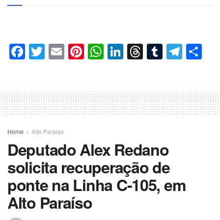
Facebook
Twitter
Email
Pinterest
WhatsApp
LinkedIn
Threads
Tumblr
Tele
Co
Home
Alto Paraiso
Deputado Alex Redano
solicita recuperação de
ponte na Linha C-105, em
Alto Paraíso