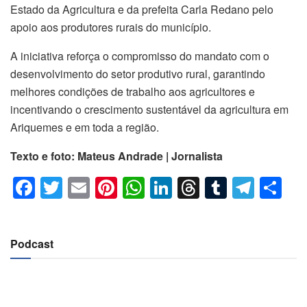
Estado da Agricultura e da prefeita Carla Redano pelo
apoio aos produtores rurais do município.
A iniciativa reforça o compromisso do mandato com o
desenvolvimento do setor produtivo rural, garantindo
melhores condições de trabalho aos agricultores e
incentivando o crescimento sustentável da agricultura em
Ariquemes e em toda a região.
Texto e foto: Mateus Andrade | Jornalista
F
T
E
Pi
W
Li
T
T
T
C
a
wi
m
nt
h
n
hr
u
el
o
c
tt
ail
er
at
k
e
m
e
m
Podcast
e
er
e
s
e
a
bl
gr
p
b
st
A
dI
d
r
a
ar
o
p
n
s
m
til