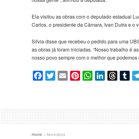
Ela visitou as obras com o deputado estadual Lucas
Carlos, o presidente da Câmara, Ivan Dutra e o 
Sílvia disse que recebeu o pedido para uma UB
as obras já foram iniciadas. “Nosso trabalho é 
nosso povo sempre com o melhor que podemos ofe
F
T
E
Pi
W
Li
T
T
a
wi
m
nt
h
n
hr
u
c
tt
ail
er
at
k
e
m
e
er
e
s
e
a
bl
b
st
A
dI
d
r
o
p
n
s
o
p
Home
Municípios