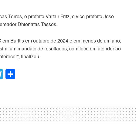
 Torres, o prefeito Valtair Fritz, o vice-prefeito José
vereador Dhionatas Tassos.
S em Buritis em outubro de 2024 e em menos de um ano,
assim: um mandato de resultados, com foco em atender ao
recer”, finalizou.
T
C
el
o
e
m
gr
p
a
ar
m
til
h