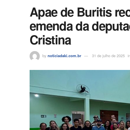
k
Apae de Buritis re
emenda da deputada
Cristina
by
noticiadaki.com.br
31 de julho de 2025
i