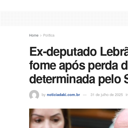
Home
Política
Ex-deputado Lebrã
fome após perda 
determinada pelo 
by
noticiadaki.com.br
31 de julho de 2025
i