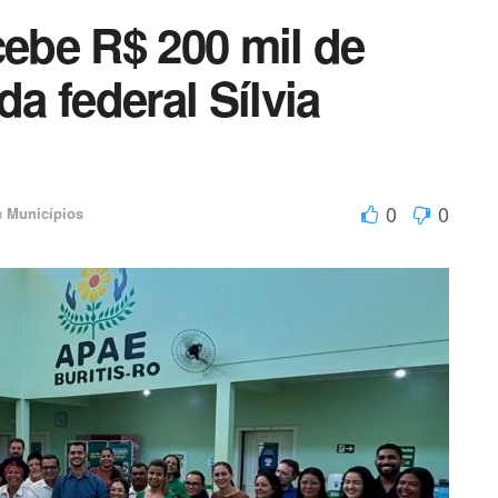
ar
cebe R$ 200 mil de
 federal Sílvia
0
0
n
Municípios