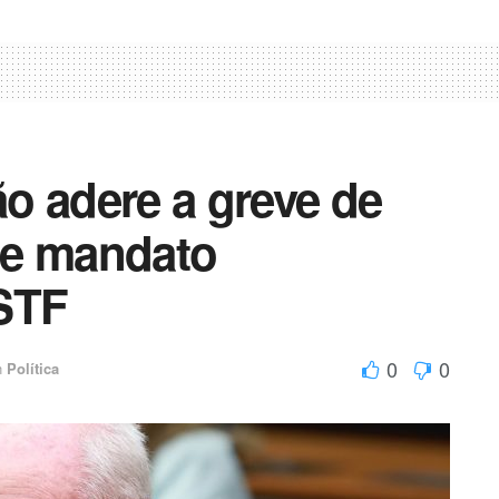
o adere a greve de
de mandato
STF
0
0
n
Política