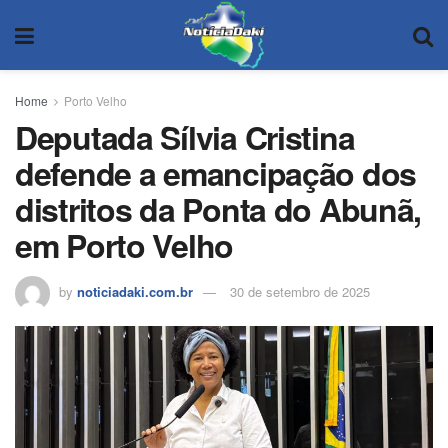
Home
Porto Velho
Deputada Sílvia Cristina
defende a emancipação dos
distritos da Ponta do Abunã,
em Porto Velho
by
noticiadaki.com.br
30 de setembro de 2025