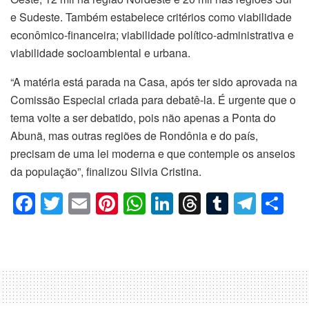
e Sudeste. Também estabelece critérios como viabilidade
econômico-financeira; viabilidade político-administrativa e
viabilidade socioambiental e urbana.
“A matéria está parada na Casa, após ter sido aprovada na
Comissão Especial criada para debatê-la. É urgente que o
tema volte a ser debatido, pois não apenas a Ponta do
Abunã, mas outras regiões de Rondônia e do país,
precisam de uma lei moderna e que contemple os anseios
da população”, finalizou Silvia Cristina.
F
T
E
Pi
W
Li
T
T
T
C
a
wi
m
nt
h
n
hr
u
el
o
c
tt
ail
er
at
k
e
m
e
m
e
er
e
s
e
a
bl
gr
p
b
st
A
dI
d
r
a
ar