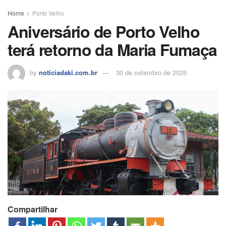
o
p
n
s
m
til
o
p
h
Home
Porto Velho
Aniversário de Porto Velho
k
ar
terá retorno da Maria Fumaça
by
noticiadaki.com.br
30 de setembro de 2025
Compartilhar