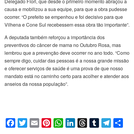
Delegado Flori, que desde o primeiro momento abraçou a
causa e mobilizou a sua equipe, para que a obra pudesse
ocorrer. “O prefeito se empenhou e foi decisivo para que
Vilhena e Cone Sul recebessem essa obra tão importante”.
A deputada também reforçou a importância dos
preventivos do câncer de mama no Outubro Rosa, mas
lembrou que a prevenção deve ocorrer no ano todo. “Como
sempre digo, cuidar das pessoas é a nossa grande missão
e oferecer serviços de saúde é uma prova de que nosso
mandato está no caminho certo para acolher e atender aos
anseios da nossa população”.
F
T
E
Pi
W
Li
T
T
T
C
a
wi
m
nt
h
n
hr
u
el
o