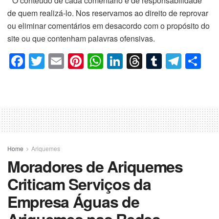
* O conteúdo de cada comentário é de responsabilidade
de quem realizá-lo. Nos reservamos ao direito de reprovar
ou eliminar comentários em desacordo com o propósito do
site ou que contenham palavras ofensivas.
F
T
E
Pi
W
Li
T
T
T
C
a
wi
m
nt
h
n
hr
u
el
o
c
tt
ail
er
at
k
e
m
e
m
e
er
e
s
e
a
bl
gr
p
b
st
A
dI
d
r
a
ar
o
p
n
s
m
til
o
p
h
Home
Ariquemes
Moradores de Ariquemes
k
ar
Criticam Serviços da
Empresa Águas de
Ariquemes nas Redes