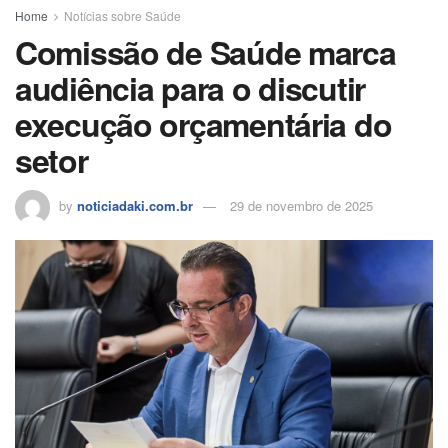
o
p
h
Home
Notícias sobre Saúde
Comissão de Saúde marca
k
ar
audiência para o discutir
execução orçamentária do
setor
by
noticiadaki.com.br
29 de novembro de 2025