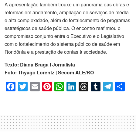
A apresentação também trouxe um panorama das obras e
reformas em andamento, ampliação de serviços de média
e alta complexidade, além do fortalecimento de programas
estratégicos de saúde pública. O encontro reafirmou o
compromisso conjunto entre o Executivo e o Legislativo
com o fortalecimento do sistema público de saúde em
Rondônia e a prestação de contas à sociedade.
Texto: Diana Braga I Jornalista
Foto: Thyago Lorentz | Secom ALE/RO
F
T
E
Pi
W
Li
T
T
T
C
a
wi
m
nt
h
n
hr
u
el
o
c
tt
ail
er
at
k
e
m
e
m
e
er
e
s
e
a
bl
gr
p
b
st
A
dI
d
r
a
ar
o
p
n
s
m
til