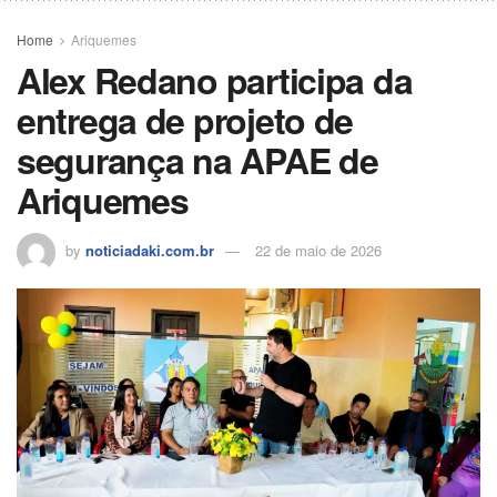
o
p
n
s
m
til
o
p
h
Home
Ariquemes
Alex Redano participa da
k
ar
entrega de projeto de
segurança na APAE de
Ariquemes
by
noticiadaki.com.br
22 de maio de 2026