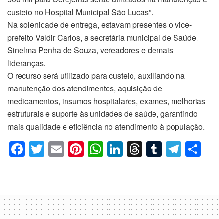
custeio no Hospital Municipal São Lucas”.
Na solenidade de entrega, estavam presentes o vice-
prefeito Valdir Carlos, a secretária municipal de Saúde,
Sinelma Penha de Souza, vereadores e demais
lideranças.
O recurso será utilizado para custeio, auxiliando na
manutenção dos atendimentos, aquisição de
medicamentos, insumos hospitalares, exames, melhorias
estruturais e suporte às unidades de saúde, garantindo
mais qualidade e eficiência no atendimento à população.
F
T
E
Pi
W
Li
T
T
T
C
a
wi
m
nt
h
n
hr
u
el
o
c
tt
ail
er
at
k
e
m
e
m
e
er
e
s
e
a
bl
gr
p
b
st
A
dI
d
r
a
ar