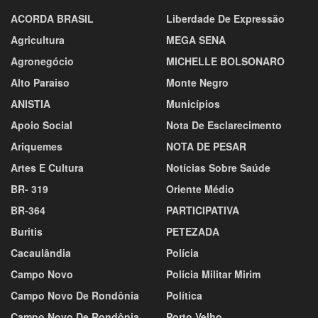
ACORDA BRASIL
Liberdade De Expressão
Agricultura
MEGA SENA
Agronegócio
MICHELLE BOLSONARO
Alto Paraiso
Monte Negro
ANISTIA
Municípios
Apoio Social
Nota De Esclarecimento
Ariquemes
NOTA DE PESAR
Artes E Cultura
Notícias Sobre Saúde
BR- 319
Oriente Médio
BR-364
PARTICIPATIVA
Buritis
PETEZADA
Cacaulândia
Polícia
Campo Novo
Polícia Militar Mirim
Campo Novo De Rondônia
Política
Campo Novo De Rondônia
Porto Velho