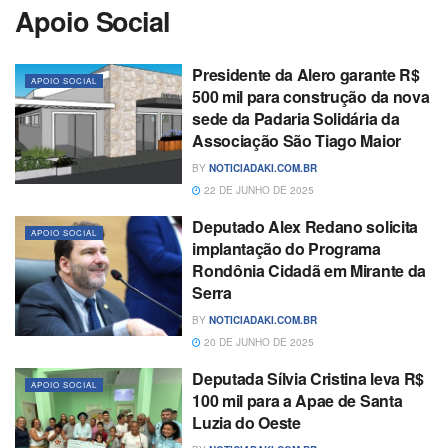
Apoio Social
Presidente da Alero garante R$
APOIO SOCIAL
500 mil para construção da nova
sede da Padaria Solidária da
Associação São Tiago Maior
BY
NOTICIADAKI.COM.BR
22 DE JUNHO DE 2025
Deputado Alex Redano solicita
APOIO SOCIAL
implantação do Programa
Rondônia Cidadã em Mirante da
Serra
BY
NOTICIADAKI.COM.BR
20 DE JUNHO DE 2025
Deputada Sílvia Cristina leva R$
APOIO SOCIAL
100 mil para a Apae de Santa
Luzia do Oeste