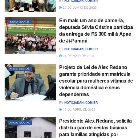
BY
NOTICIADAKI.COM.BR
20 DE JUNHO DE 2025
Em mais um ano de parceria,
APOIO SOCIAL
deputada Sílvia Cristina participa
da entrega de R$ 300 mil à Apae
de Ji-Paraná
BY
NOTICIADAKI.COM.BR
21 DE MAIO DE 2025
Projeto de Lei de Alex Redano
APOIO SOCIAL
garante prioridade em matrícula
escolar para mulheres vítimas de
violência doméstica e seus
dependentes
BY
NOTICIADAKI.COM.BR
15 DE ABRIL DE 2025
Presidente Alex Redano, solicita
APOIO SOCIAL
distribuição de cestas básicas
para famílias atingidas por