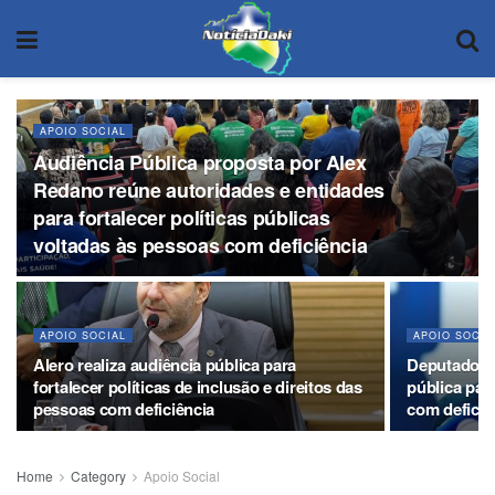
APOIO SOCIAL
Audiência Pública proposta por Alex
Redano reúne autoridades e entidades
para fortalecer políticas públicas
voltadas às pessoas com deficiência
APOIO SOCIAL
APOIO SOCIA
Alero realiza audiência pública para
Deputado A
fortalecer políticas de inclusão e direitos das
pública par
pessoas com deficiência
com defici
Home
Category
Apoio Social