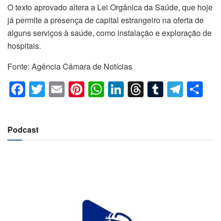
O texto aprovado altera a Lei Orgânica da Saúde, que hoje
já permite a presença de capital estrangeiro na oferta de
alguns serviços à saúde, como instalação e exploração de
hospitais.
Fonte: Agência Câmara de Notícias
F
T
E
Pi
W
Li
T
T
T
C
a
wi
m
nt
h
n
hr
u
el
o
c
tt
ail
er
at
k
e
m
e
m
Podcast
e
er
e
s
e
a
bl
gr
p
b
st
A
dI
d
r
a
ar
o
p
n
s
m
til
o
p
h
k
ar