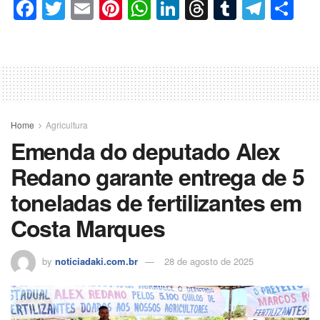
Facebook
Twitter
Email
Pinterest
WhatsApp
LinkedIn
Threads
Tumblr
Tele
Co
Home
Agricultura
Emenda do deputado Alex
Redano garante entrega de 5
toneladas de fertilizantes em
Costa Marques
by
noticiadaki.com.br
28 de agosto de 2025