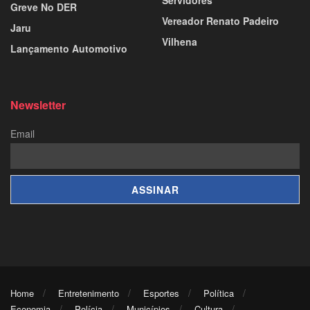
Agricultura
MEGA SENA
Agronegócio
MICHELLE BOLSONARO
Alto Paraiso
Monte Negro
ANISTIA
Municípios
Apoio Social
Nota De Esclarecimento
Ariquemes
NOTA DE PESAR
Artes E Cultura
Notícias Sobre Saúde
BR- 319
Oriente Médio
BR-364
PARTICIPATIVA
Buritis
PETEZADA
Cacaulândia
Polícia
Campo Novo
Polícia Militar Mirim
Campo Novo De Rondônia
Política
Campo Novo De Rondônia
Porto Velho
Cidade
PROCESSO SELETIVO