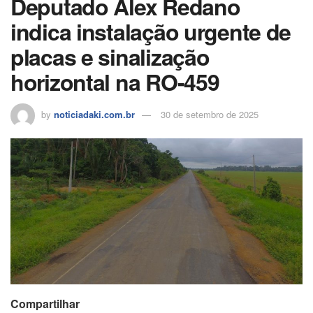
Deputado Alex Redano
k
ar
indica instalação urgente de
placas e sinalização
horizontal na RO-459
by
noticiadaki.com.br
30 de setembro de 2025
Compartilhar