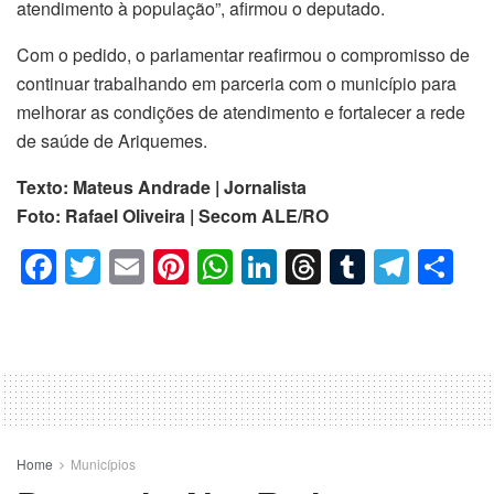
atendimento à população”, afirmou o deputado.
Com o pedido, o parlamentar reafirmou o compromisso de
continuar trabalhando em parceria com o município para
melhorar as condições de atendimento e fortalecer a rede
de saúde de Ariquemes.
Texto: Mateus Andrade | Jornalista
Foto: Rafael Oliveira | Secom ALE/RO
F
T
E
Pi
W
Li
T
T
T
C
a
wi
m
nt
h
n
hr
u
el
o
c
tt
ail
er
at
k
e
m
e
m
e
er
e
s
e
a
bl
gr
p
b
st
A
dI
d
r
a
ar
o
p
n
s
m
til
o
p
h
Home
Municípios