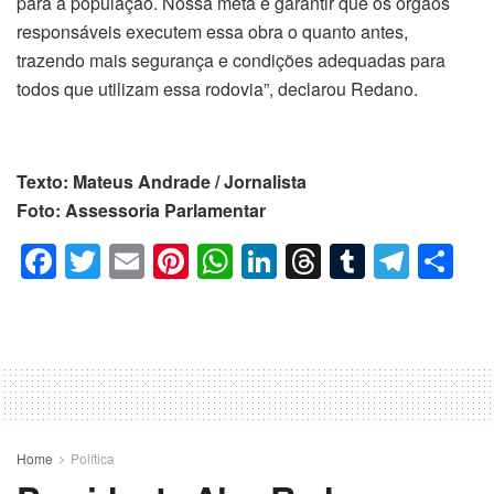
para a população. Nossa meta é garantir que os órgãos
responsáveis ​​executem essa obra o quanto antes,
trazendo mais segurança e condições adequadas para
todos que utilizam essa rodovia”, declarou Redano.
Texto: Mateus Andrade / Jornalista
Foto: Assessoria Parlamentar
F
T
E
Pi
W
Li
T
T
T
C
a
wi
m
nt
h
n
hr
u
el
o
c
tt
ail
er
at
k
e
m
e
m
e
er
e
s
e
a
bl
gr
p
b
st
A
dI
d
r
a
ar
o
p
n
s
m
til
o
p
h
Home
Política