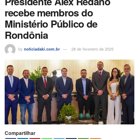
Presidente Alex Redano
k
ar
recebe membros do
Ministério Público de
Rondônia
by
noticiadaki.com.br
28 de fevereiro de 2025
Compartilhar