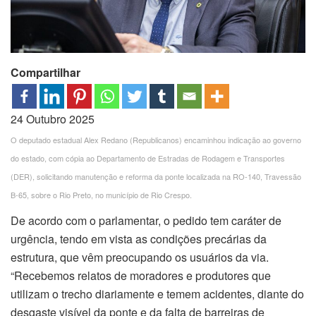
Compartilhar
24 Outubro 2025
O deputado estadual Alex Redano (Republicanos) encaminhou indicação ao governo
do estado, com cópia ao Departamento de Estradas de Rodagem e Transportes
(DER), solicitando manutenção e reforma da ponte localizada na RO-140, Travessão
B-65, sobre o Rio Preto, no município de Rio Crespo.
De acordo com o parlamentar, o pedido tem caráter de
urgência, tendo em vista as condições precárias da
estrutura, que vêm preocupando os usuários da via.
“Recebemos relatos de moradores e produtores que
utilizam o trecho diariamente e temem acidentes, diante do
desgaste visível da ponte e da falta de barreiras de