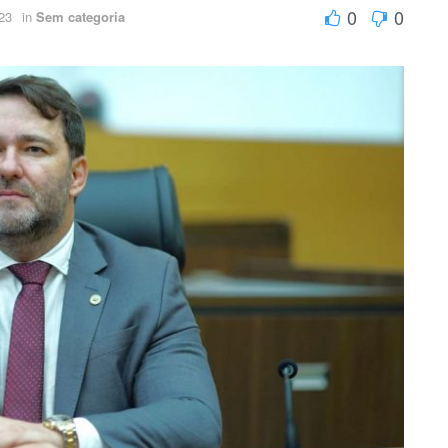
0
0
23
in
Sem categoria