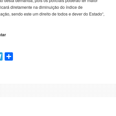
to desta demanda, pois os policiais poderão ter maior
licará diretamente na diminuição do índice de
ação, sendo este um direito de todos e dever do Estado”,
tar
T
C
el
o
e
m
gr
p
a
ar
m
til
h
ar