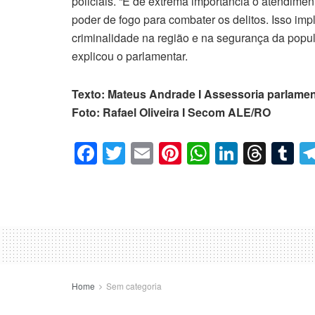
policiais. “É de extrema importância o atendimen
poder de fogo para combater os delitos. Isso imp
criminalidade na região e na segurança da popul
explicou o parlamentar.
Texto: Mateus Andrade I Assessoria parlamen
Foto: Rafael Oliveira I Secom ALE/RO
F
T
E
Pi
W
Li
T
T
a
wi
m
nt
h
n
hr
u
c
tt
ail
er
at
k
e
m
e
er
e
s
e
a
bl
b
st
A
dI
d
r
o
p
n
s
o
p
Home
Sem categoria
k