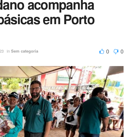
edano acompanha
 básicas em Porto
0
0
23
in
Sem categoria