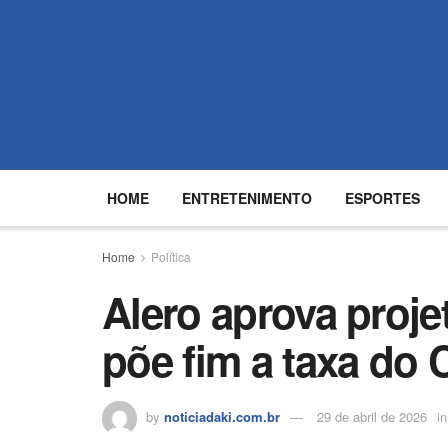
HOME
ENTRETENIMENTO
ESPORTES
Home
Política
Alero aprova proje
põe fim a taxa do
by
noticiadaki.com.br
29 de abril de 2026
in