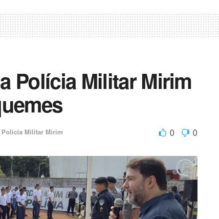
gr
p
a
ar
m
til
h
ar
 Polícia Militar Mirim
iquemes
0
0
Polícia Militar Mirim