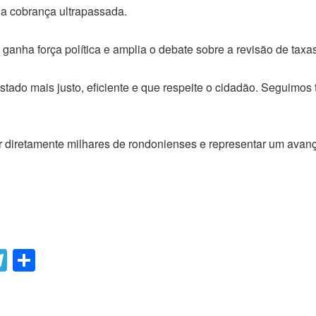
a a cobrança ultrapassada.
ganha força política e amplia o debate sobre a revisão de taxa
tado mais justo, eficiente e que respeite o cidadão. Seguimos 
 diretamente milhares de rondonienses e representar um avanço 
T
C
el
o
e
m