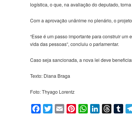
logística, o que, na avaliação do deputado, torn
Com a aprovação unânime no plenário, o projeto 
“Esse é um passo importante para construir um es
vida das pessoas”, concluiu o parlamentar.
Caso seja sancionada, a nova lei deve beneficiar
Texto: Diana Braga
Foto: Thyago Lorentz
F
T
E
Pi
W
Li
T
T
a
wi
m
nt
h
n
hr
u
c
tt
ail
er
at
k
e
m