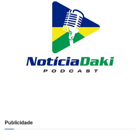
k
ar
Publicidade