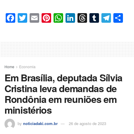
Facebook
Twitter
Email
Pinterest
WhatsApp
LinkedIn
Threads
Tumblr
Tele
Co
Home
Economia
Em Brasília, deputada Sílvia
Cristina leva demandas de
Rondônia em reuniões em
ministérios
by
noticiadaki.com.br
26 de agosto de 2023