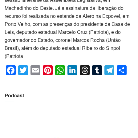
Machadinho do Oeste. Já a assinatura da liberação do
recurso foi realizada no estande da Alero na Expovel, em
Porto Velho, com as presenças do presidente da Casa de
Leis, deputado estadual Marcelo Cruz (Patriota), e do
governador do Estado, coronel Marcos Rocha (União
Brasil), além do deputado estadual Ribeiro do Sinpol
(Patriota
F
T
E
Pi
W
Li
T
T
T
C
a
wi
m
nt
h
n
hr
u
el
o
c
tt
ail
er
at
k
e
m
e
m
Podcast
e
er
e
s
e
a
bl
gr
p
b
st
A
dI
d
r
a
ar
o
p
n
s
m
til
o
p
h