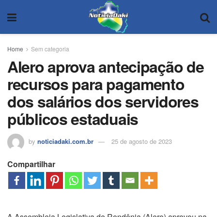
Home
Sem categoria
Alero aprova antecipação de
recursos para pagamento
dos salários dos servidores
públicos estaduais
by
noticiadaki.com.br
25 de agosto de 2023
Compartilhar
A Assembleia Legislativa de Rondônia (Alero) aprovou na