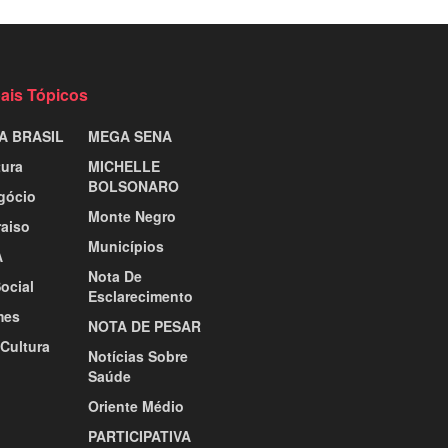
pais Tópicos
A BRASIL
MEGA SENA
tura
MICHELLE
BOLSONARO
gócio
Monte Negro
raiso
Municípios
A
Nota De
ocial
Esclarecimento
mes
NOTA DE PESAR
 Cultura
Notícias Sobre
Saúde
Oriente Médio
PARTICIPATIVA