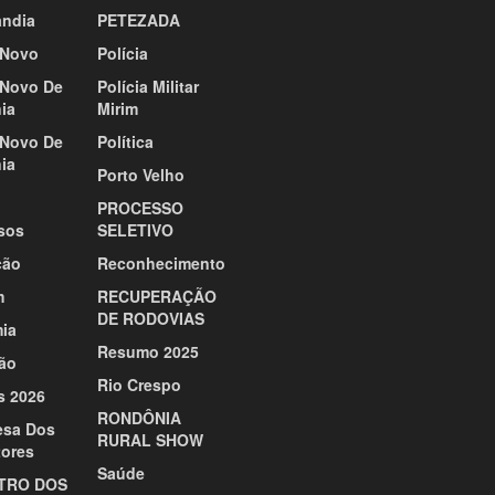
ândia
PETEZADA
Novo
Polícia
Novo De
Polícia Militar
ia
Mirim
Novo De
Política
ia
Porto Velho
PROCESSO
sos
SELETIVO
ção
Reconhecimento
m
RECUPERAÇÃO
DE RODOVIAS
ia
Resumo 2025
ão
Rio Crespo
s 2026
RONDÔNIA
esa Dos
RURAL SHOW
tores
Saúde
TRO DOS