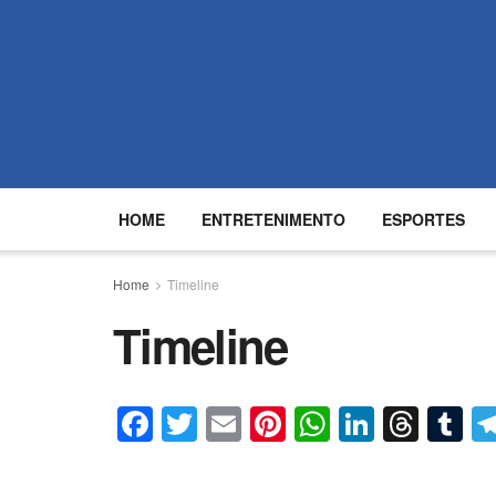
HOME
ENTRETENIMENTO
ESPORTES
Home
Timeline
Timeline
Facebook
Twitter
Email
Pinterest
WhatsApp
LinkedI
Thre
T