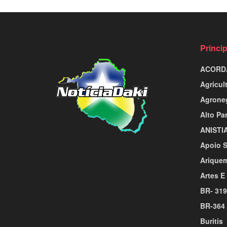
Princi
ACORD
Agricul
Agrone
Alto Pa
ANISTI
Apoio S
Arique
Artes E
BR- 319
BR-364
Buritis