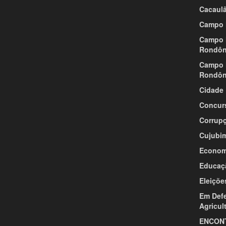
Cacaul
Campo 
Campo 
Rondôn
Campo 
Rondôn
Cidade
Concur
Corrup
Cujubi
Econom
Educaç
Eleiçõe
Em Def
Agricul
ENCON