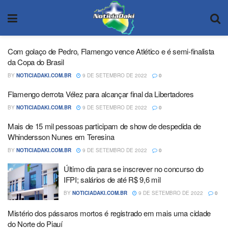
Com golaço de Pedro, Flamengo vence Atlético e é semi-finalista
da Copa do Brasil
BY
NOTICIADAKI.COM.BR
9 DE SETEMBRO DE 2022
0
Flamengo derrota Vélez para alcançar final da Libertadores
BY
NOTICIADAKI.COM.BR
9 DE SETEMBRO DE 2022
0
Mais de 15 mil pessoas participam de show de despedida de
Whindersson Nunes em Teresina
BY
NOTICIADAKI.COM.BR
9 DE SETEMBRO DE 2022
0
Último dia para se inscrever no concurso do
IFPI; salários de até R$ 9,6 mil
BY
NOTICIADAKI.COM.BR
9 DE SETEMBRO DE 2022
0
Mistério dos pássaros mortos é registrado em mais uma cidade
do Norte do Piauí