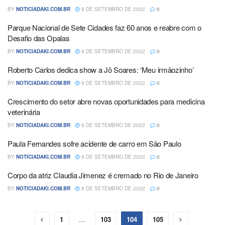
BY
NOTICIADAKI.COM.BR
9 DE SETEMBRO DE 2022
0
Parque Nacional de Sete Cidades faz 60 anos e reabre com o
Desafio das Opalas
BY
NOTICIADAKI.COM.BR
9 DE SETEMBRO DE 2022
0
Roberto Carlos dedica show a Jô Soares: ‘Meu irmãozinho’
BY
NOTICIADAKI.COM.BR
9 DE SETEMBRO DE 2022
0
Crescimento do setor abre novas oportunidades para medicina
veterinária
BY
NOTICIADAKI.COM.BR
9 DE SETEMBRO DE 2022
0
Paula Fernandes sofre acidente de carro em São Paulo
BY
NOTICIADAKI.COM.BR
9 DE SETEMBRO DE 2022
0
Corpo da atriz Claudia Jimenez é cremado no Rio de Janeiro
BY
NOTICIADAKI.COM.BR
9 DE SETEMBRO DE 2022
0
1
…
103
104
105