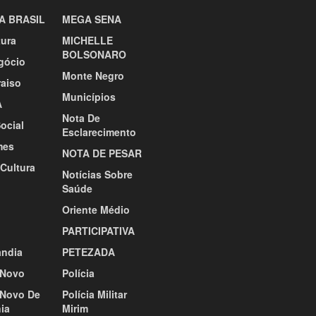
A BRASIL
MEGA SENA
tura
MICHELLE
BOLSONARO
gócio
Monte Negro
raiso
Municípios
A
Nota De
ocial
Esclarecimento
mes
NOTA DE PESAR
 Cultura
Notícias Sobre
Saúde
Oriente Médio
PARTICIPATIVA
ândia
PETEZADA
Novo
Polícia
Novo De
Polícia Militar
ia
Mirim