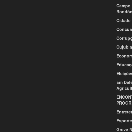
Campo 
Rondôn
Cidade
Concur
Corrup
Cujubi
Econom
Educaç
Eleiçõe
Em Def
Agricul
ENCON
PROGR
Entrete
Esporte
Greve 