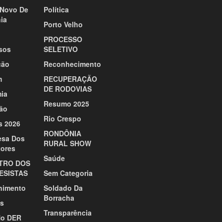
Novo De
Política
ia
Porto Velho
PROCESSO
sos
SELETIVO
ção
Reconhecimento
m
RECUPERAÇÃO
DE RODOVIAS
ia
Resumo 2025
ão
Rio Crespo
s 2026
RONDÔNIA
esa Dos
RURAL SHOW
tores
Saúde
TRO DOS
ESISTAS
Sem Categoria
nimento
Soldado Da
Borracha
s
Transparência
No DER