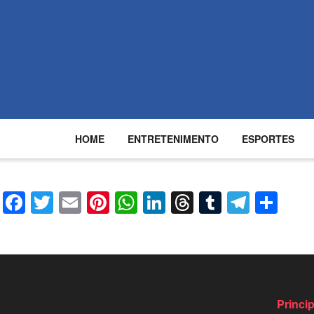
HOME
ENTRETENIMENTO
ESPORTES
Facebook
Twitter
Email
Pinterest
WhatsApp
LinkedIn
Threads
Tumblr
Teleg
Com
Princi