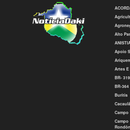
ACORD
Agricul
Agrone
Alto Pa
ANISTI
Apoio S
Arique
Artes E
BR- 319
BR-364
Buritis
Cacaul
Campo 
Campo 
Rondôn