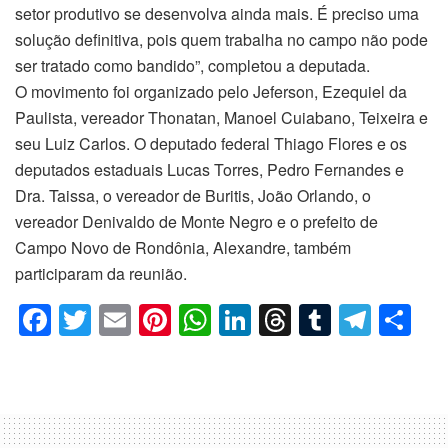
setor produtivo se desenvolva ainda mais. É preciso uma
solução definitiva, pois quem trabalha no campo não pode
ser tratado como bandido”, completou a deputada.
O movimento foi organizado pelo Jeferson, Ezequiel da
Paulista, vereador Thonatan, Manoel Cuiabano, Teixeira e
seu Luiz Carlos. O deputado federal Thiago Flores e os
deputados estaduais Lucas Torres, Pedro Fernandes e
Dra. Taissa, o vereador de Buritis, João Orlando, o
vereador Denivaldo de Monte Negro e o prefeito de
Campo Novo de Rondônia, Alexandre, também
participaram da reunião.
F
T
E
Pi
W
Li
T
T
T
C
a
wi
m
nt
h
n
hr
u
el
o
c
tt
ail
er
at
k
e
m
e
m
e
er
e
s
e
a
bl
gr
p
b
st
A
dI
d
r
a
ar