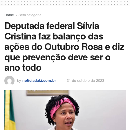
o
p
n
s
m
til
o
p
h
Home
Sem categoria
Deputada federal Sílvia
k
ar
Cristina faz balanço das
ações do Outubro Rosa e diz
que prevenção deve ser o
ano todo
by
noticiadaki.com.br
31 de outubro de 2023